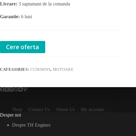
Livrare:
3 saptamani de la comanda
Garantie:
6 luni
Cere oferta
CATEGORIES:
CUMMINS
,
MOTOARE
Shop
Contact Us
About Us
My account
Despre noi
Despre TH Engines