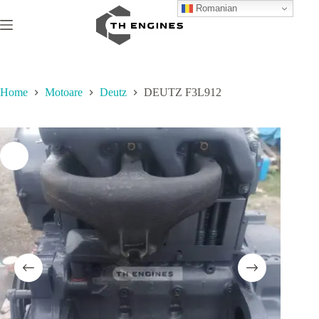
Skip
Romanian
to
content
Home
Motoare
Deutz
DEUTZ F3L912