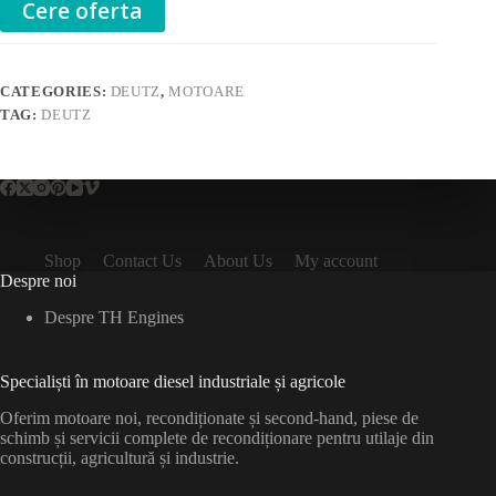
Cere oferta
CATEGORIES:
DEUTZ
,
MOTOARE
TAG:
DEUTZ
Shop
Contact Us
About Us
My account
Despre noi
Despre TH Engines
Specialiști în motoare diesel industriale și agricole
Oferim motoare noi, recondiționate și second-hand, piese de
schimb și servicii complete de recondiționare pentru utilaje din
construcții, agricultură și industrie.