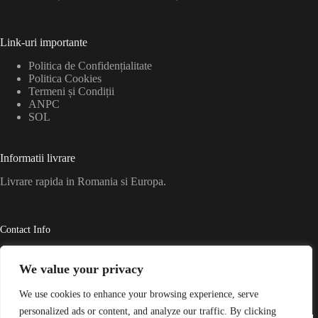
Link-uri importante
Politica de Confidențialitate
Politica Cookies
Termeni și Condiții
ANPC
SOL
Informatii livrare
Livrare rapida in Romania si Europa.
Contact Info
Motoare Diesel • Piese de Schimb • Recondiționări
We value your privacy
Adresa
We use cookies to enhance your browsing experience, serve
Str. Dealului, nr. 6A, Lancram, jud. Alba
personalized ads or content, and analyze our traffic. By clicking