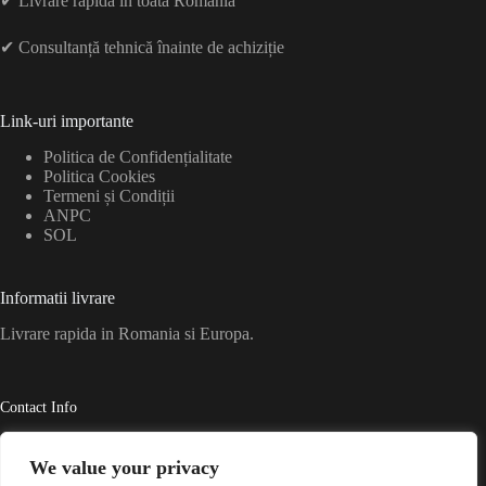
✔ Livrare rapidă în toată România
✔ Consultanță tehnică înainte de achiziție
Link-uri importante
Politica de Confidențialitate
Politica Cookies
Termeni și Condiții
ANPC
SOL
Informatii livrare
Livrare rapida in Romania si Europa.
Contact Info
Motoare Diesel • Piese de Schimb • Recondiționări
We value your privacy