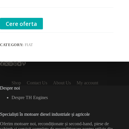
Cere oferta
CATEGORY:
FIAT
Shop
Contact Us
About Us
My account
Despre noi
Despre TH Engines
Specialiști în motoare diesel industriale și agricole
Oferim motoare noi, recondiționate și second-hand, piese de
schimb și servicii complete de recondiționare pentru utilaje din